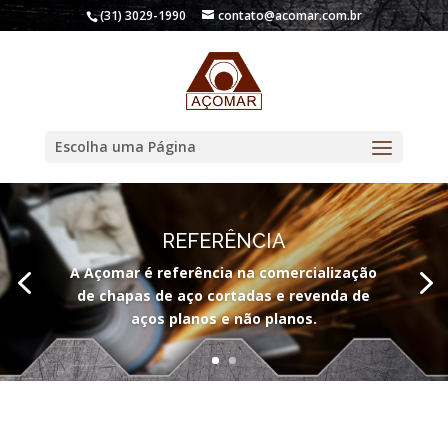
(31) 3029-1990
contato@acomar.com.br
Escolha uma Página
REFERÊNCIA
A Açomar é referência na comercialização
de chapas de aço cortadas e revenda de
aços planos e não planos.